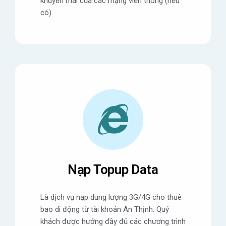
khuyến mãi của các mạng viễn thông (nếu
có).
Nạp Topup Data
Là dịch vụ nạp dung lượng 3G/4G cho thuê
bao di động từ tài khoản An Thịnh. Quý
khách được hưởng đầy đủ các chương trình